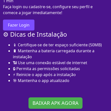
1 min
Faça login ou cadastre-se, configure seu perfil e
comece a jogar imediatamente!
Fazer Login
⚙️ Dicas de Instalação
📱 Certifique-se de ter espaço suficiente (50MB)
🔋 Mantenha a bateria carregada durante a
instalação
📶 Use uma conexão estável de internet
🔒 Permita as permissões solicitadas
⚡ Reinicie o app após a instalação
🎯 Mantenha o app atualizado
BAIXAR APK AGORA