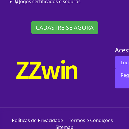
🔒 Jogos certificados e seguros
CADASTRE-SE AGORA
Aces
Log
Reg
Políticas de Privacidade
Termos e Condições
Sitemap