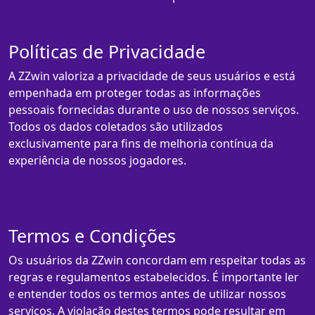
Políticas de Privacidade
A ZZwin valoriza a privacidade de seus usuários e está
empenhada em proteger todas as informações
pessoais fornecidas durante o uso de nossos serviços.
Todos os dados coletados são utilizados
exclusivamente para fins de melhoria contínua da
experiência de nossos jogadores.
Termos e Condições
Os usuários da ZZwin concordam em respeitar todas as
regras e regulamentos estabelecidos. É importante ler
e entender todos os termos antes de utilizar nossos
serviços. A violação destes termos pode resultar em