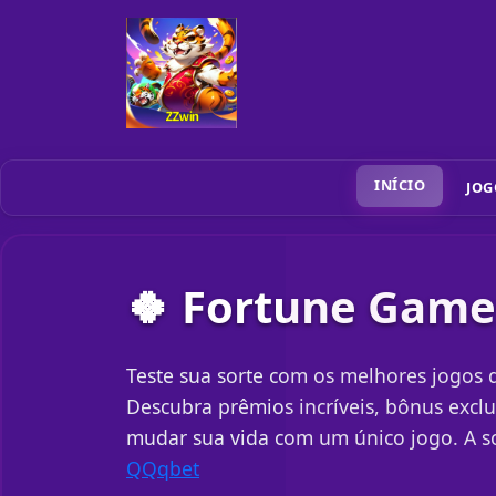
INÍCIO
JOG
🍀 Fortune Game
Teste sua sorte com os melhores jogos 
Descubra prêmios incríveis, bônus exclu
mudar sua vida com um único jogo. A so
QQqbet