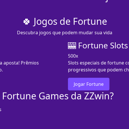
🍀 Jogos de Fortune
Descubra jogos que podem mudar sua vida
🎰 Fortune Slots
500x
ua aposta! Prêmios
Slots especiais de fortune 
o.
progressivos que podem ch
Jogar Fortune
s Fortune Games da ZZwin?
s