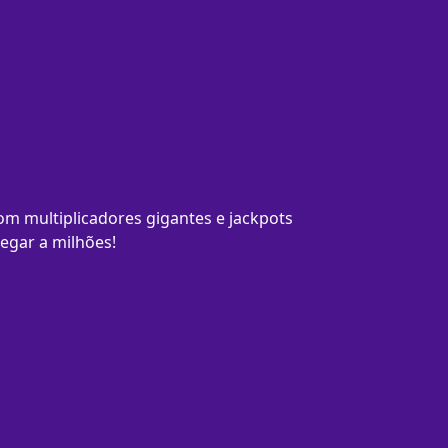
com multiplicadores gigantes e jackpots
egar a milhões!