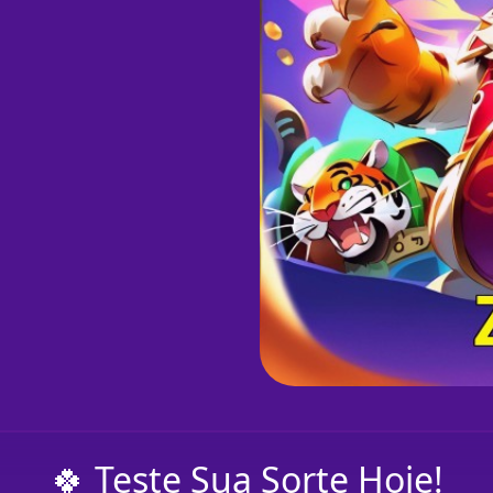
🍀 Teste Sua Sorte Hoje!