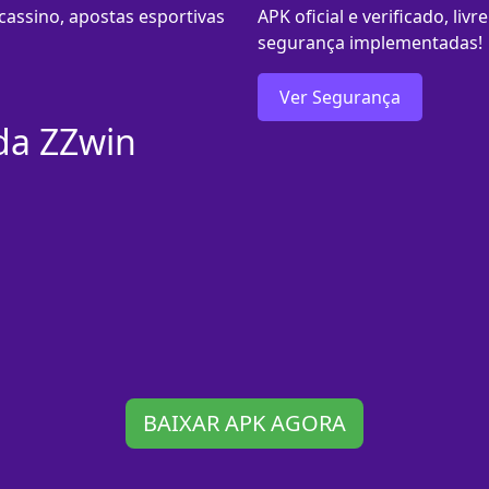
 cassino, apostas esportivas
APK oficial e verificado, li
segurança implementadas!
Ver Segurança
da ZZwin
BAIXAR APK AGORA