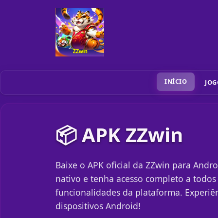
INÍCIO
JOG
📦 APK ZZwin
Baixe o APK oficial da ZZwin para Androi
nativo e tenha acesso completo a todos
funcionalidades da plataforma. Experiê
dispositivos Android!