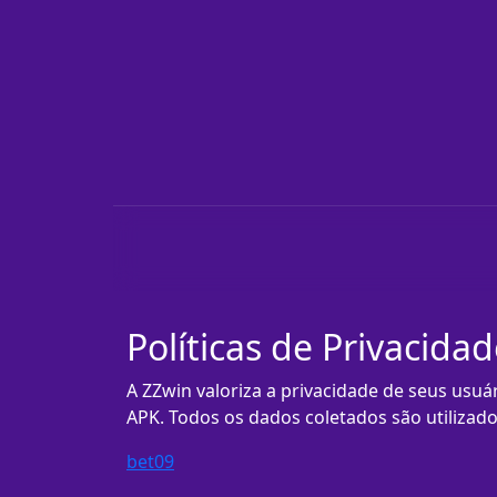
Políticas de Privacida
A ZZwin valoriza a privacidade de seus usu
APK. Todos os dados coletados são utilizad
bet09