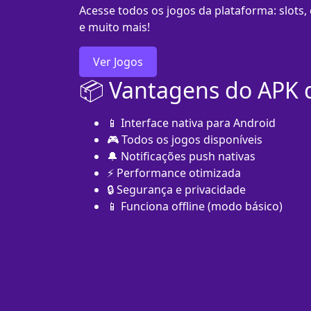
Acesse todos os jogos da plataforma: slots,
e muito mais!
Ver Jogos
📦 Vantagens do APK 
📱 Interface nativa para Android
🎮 Todos os jogos disponíveis
🔔 Notificações push nativas
⚡ Performance otimizada
🔒 Segurança e privacidade
📱 Funciona offline (modo básico)