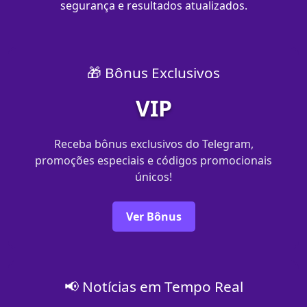
segurança e resultados atualizados.
🎁 Bônus Exclusivos
VIP
Receba bônus exclusivos do Telegram,
promoções especiais e códigos promocionais
únicos!
Ver Bônus
📢 Notícias em Tempo Real