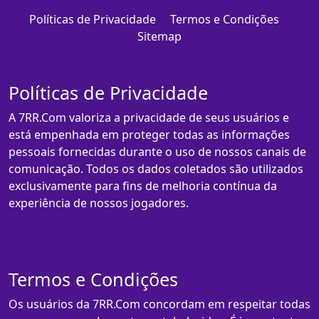
Políticas de Privacidade
Termos e Condições
Sitemap
Políticas de Privacidade
A 7RR.Com valoriza a privacidade de seus usuários e
está empenhada em proteger todas as informações
pessoais fornecidas durante o uso de nossos canais de
comunicação. Todos os dados coletados são utilizados
exclusivamente para fins de melhoria contínua da
experiência de nossos jogadores.
Termos e Condições
Os usuários da 7RR.Com concordam em respeitar todas