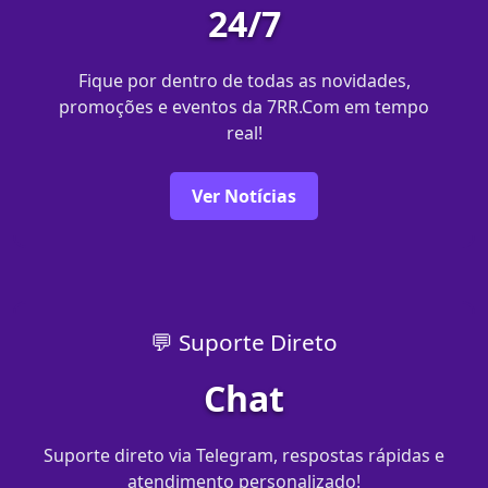
24/7
Fique por dentro de todas as novidades,
promoções e eventos da 7RR.Com em tempo
real!
Ver Notícias
💬 Suporte Direto
Chat
Suporte direto via Telegram, respostas rápidas e
atendimento personalizado!