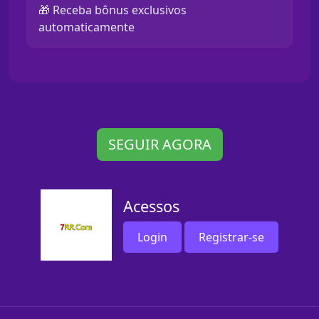
🎁 Receba bônus exclusivos
automaticamente
SEGUIR AGORA
Acessos
Login
Registrar-se