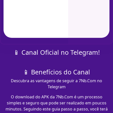
📱 Canal Oficial no Telegram!
📱 Benefícios do Canal
Descubra as vantagens de seguir a 7Nb.Com no
Telegram
O download do APK da 7Nb.Com é um processo
simples e seguro que pode ser realizado em poucos
minutos. Seguindo este guia passo a passo, você terá