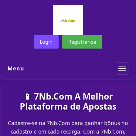
Login
Registrar-se
Menu
📱 7Nb.Com A Melhor
Plataforma de Apostas
Cadastre-se na 7Nb.Com para ganhar bônus no
cadastro e em cada recarga. Com a 7Nb.Com,