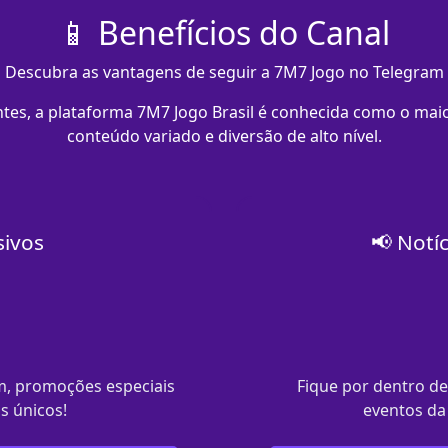
📱 Benefícios do Canal
Descubra as vantagens de seguir a 7M7 Jogo no Telegram
tes, a plataforma 7M7 Jogo Brasil é conhecida como o maio
conteúdo variado e diversão de alto nível.
sivos
📢 Notí
m, promoções especiais
Fique por dentro d
s únicos!
eventos da