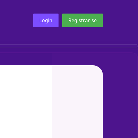
Login
Registrar-se