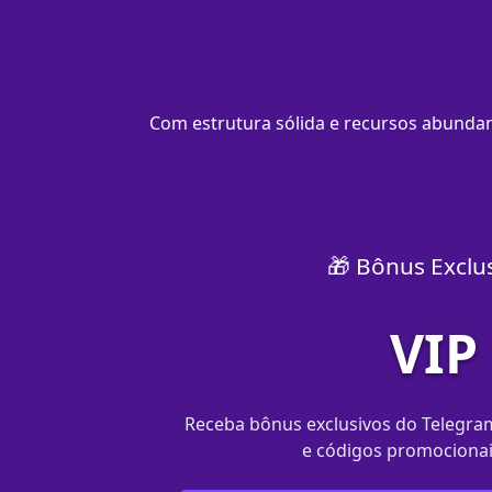
Com estrutura sólida e recursos abundan
🎁 Bônus Exclu
VIP
Receba bônus exclusivos do Telegra
e códigos promocionai