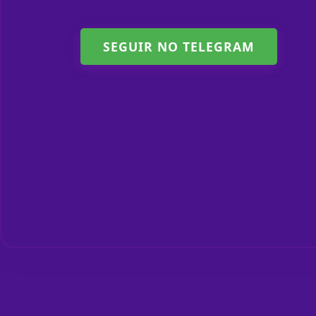
SEGUIR NO TELEGRAM