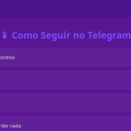
📱 Como Seguir no Telegram
ositivo
erder nada