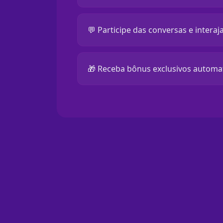
💬 Participe das conversas e interaj
🎁 Receba bônus exclusivos autom