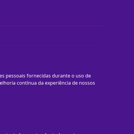
es pessoais fornecidas durante o uso de
elhoria contínua da experiência de nossos