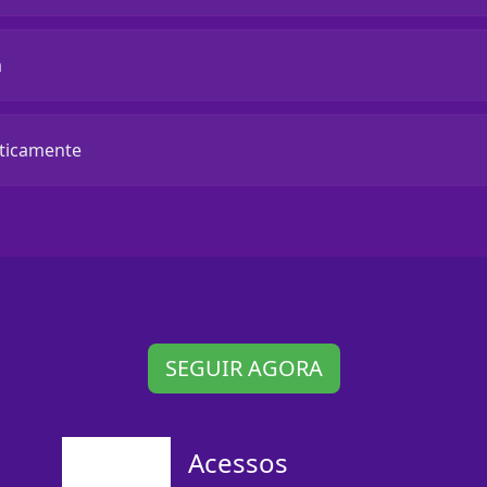
a
aticamente
SEGUIR AGORA
Acessos