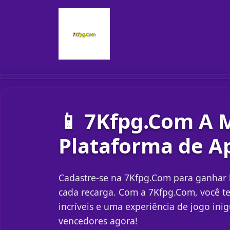
📱 7Kfpg.Com A 
Plataforma de A
Cadastre-se na 7Kfpg.Com para ganhar
cada recarga. Com a 7Kfpg.Com, você 
incríveis e uma experiência de jogo inig
vencedores agora!