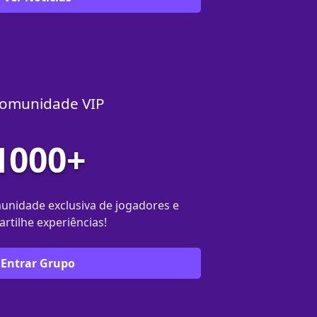
Comunidade VIP
1000+
unidade exclusiva de jogadores e
rtilhe experiências!
Entrar Grupo