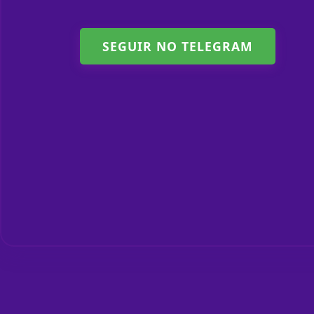
SEGUIR NO TELEGRAM