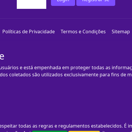
Políticas de Privacidade
Termos e Condições
Sitemap
de
s usuários e está empenhada em proteger todas as informaç
os coletados são utilizados exclusivamente para fins de m
peitar todas as regras e regulamentos estabelecidos. É i