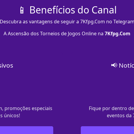
📱 Benefícios do Canal
Descubra as vantagens de seguir a 7Kfpg.Com no Telegra
A Ascensão dos Torneios de Jogos Online na
7Kfpg.Com
sivos
📢 Notí
m, promoções especiais
Fique por dentro d
s únicos!
eventos da 