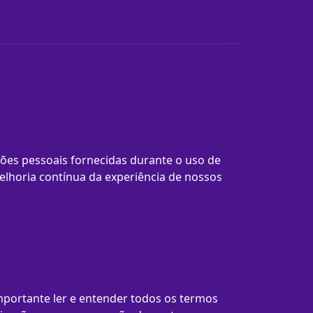
ões pessoais fornecidas durante o uso de
elhoria contínua da experiência de nossos
mportante ler e entender todos os termos