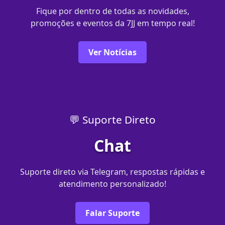
Fique por dentro de todas as novidades,
promoções e eventos da 7JJ em tempo real!
Ver Notícias
💬 Suporte Direto
Chat
Suporte direto via Telegram, respostas rápidas e
atendimento personalizado!
Falar Suporte