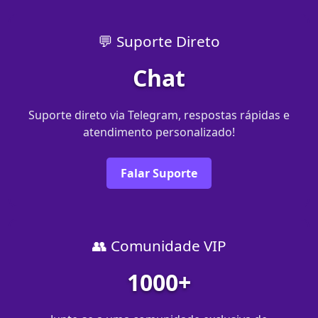
💬 Suporte Direto
Chat
Suporte direto via Telegram, respostas rápidas e
atendimento personalizado!
Falar Suporte
👥 Comunidade VIP
1000+