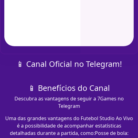
📱 Canal Oficial no Telegram!
📱 Benefícios do Canal
Descubra as vantagens de seguir a 7Games no
Telegram
Uma das grandes vantagens do Futebol Studio Ao Vivo
é a possibilidade de acompanhar estatísticas
detalhadas durante a partida, como:Posse de bola: