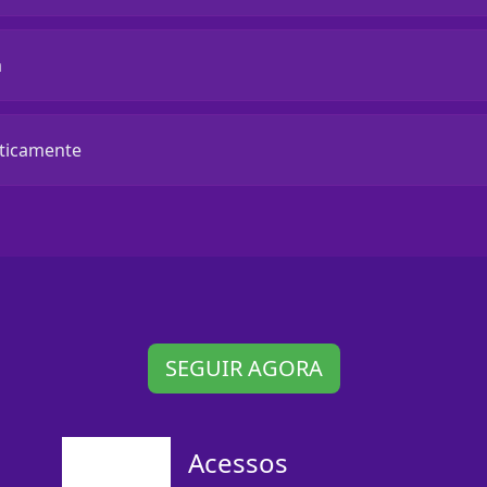
a
aticamente
SEGUIR AGORA
Acessos