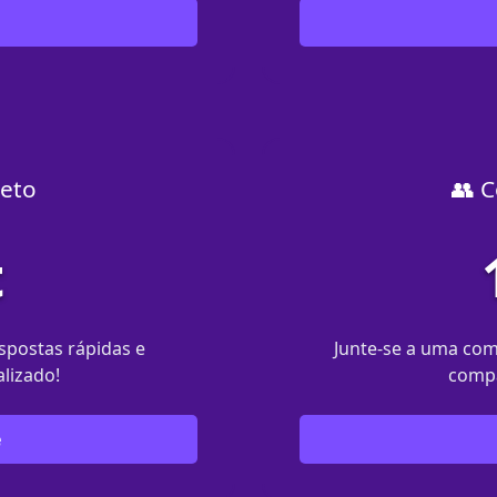
reto
👥 
t
espostas rápidas e
Junte-se a uma com
lizado!
compa
e