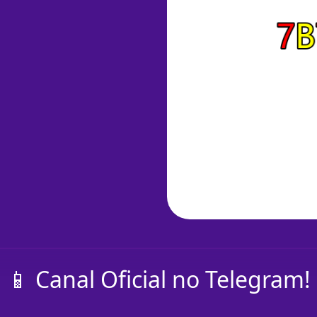
📱 Canal Oficial no Telegram!