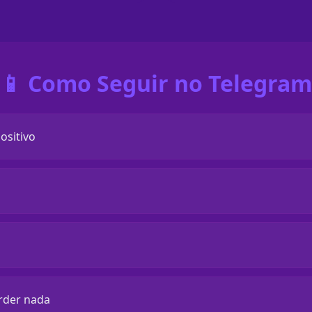
📱 Como Seguir no Telegram
ositivo
erder nada