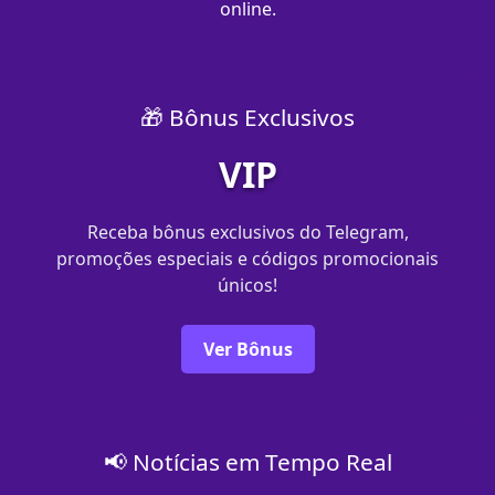
online.
🎁 Bônus Exclusivos
VIP
Receba bônus exclusivos do Telegram,
promoções especiais e códigos promocionais
únicos!
Ver Bônus
📢 Notícias em Tempo Real