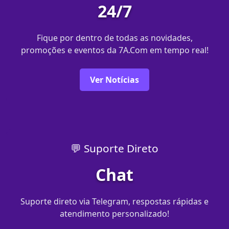
24/7
Fique por dentro de todas as novidades,
promoções e eventos da 7A.Com em tempo real!
Ver Notícias
💬 Suporte Direto
Chat
Suporte direto via Telegram, respostas rápidas e
atendimento personalizado!