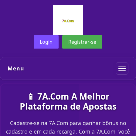
Login
Registrar-se
Menu
📱 7A.Com A Melhor
Plataforma de Apostas
Cadastre-se na 7A.Com para ganhar bônus no
cadastro e em cada recarga. Com a 7A.Com, você