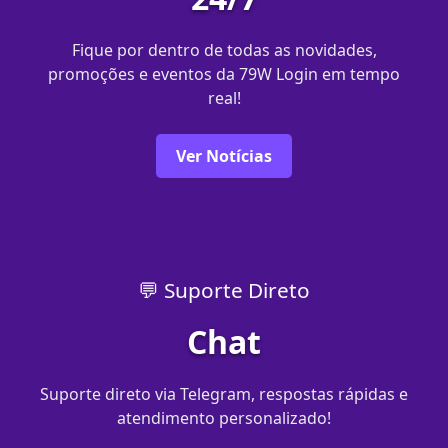
Fique por dentro de todas as novidades,
promoções e eventos da 79W Login em tempo
real!
Ver Notícias
💬 Suporte Direto
Chat
Suporte direto via Telegram, respostas rápidas e
atendimento personalizado!