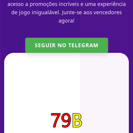
acesso a promoções incríveis e uma experiência
de jogo inigualável. Junte-se aos vencedores
agora!
SEGUIR NO TELEGRAM