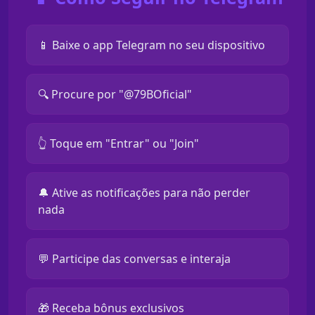
📱 Baixe o app Telegram no seu dispositivo
🔍 Procure por "@79BOficial"
👆 Toque em "Entrar" ou "Join"
🔔 Ative as notificações para não perder
nada
💬 Participe das conversas e interaja
🎁 Receba bônus exclusivos