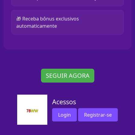
🎁 Receba bônus exclusivos
automaticamente
SEGUIR AGORA
Acessos
Login
Registrar-se