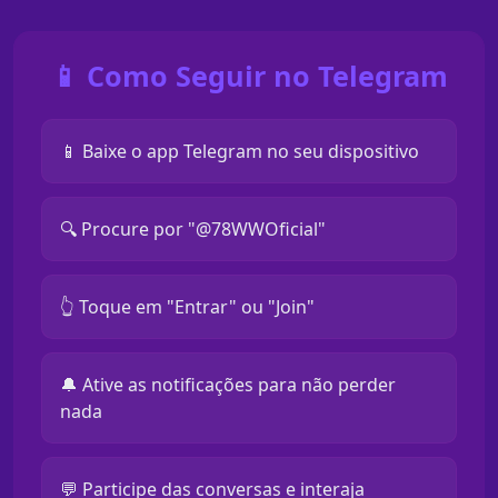
📱 Como Seguir no Telegram
📱 Baixe o app Telegram no seu dispositivo
🔍 Procure por "@78WWOficial"
👆 Toque em "Entrar" ou "Join"
🔔 Ative as notificações para não perder
nada
💬 Participe das conversas e interaja