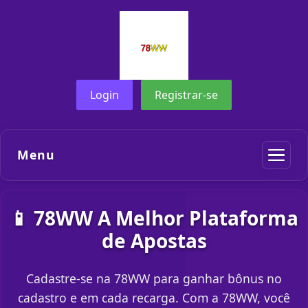
Login
Registrar-se
Menu
📱 78WW A Melhor Plataforma
de Apostas
Cadastre-se na 78WW para ganhar bônus no
cadastro e em cada recarga. Com a 78WW, você