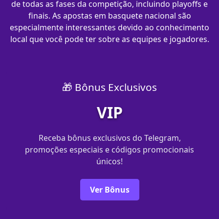
de todas as fases da competição, incluindo playoffs e
finais. As apostas em basquete nacional são
especialmente interessantes devido ao conhecimento
local que você pode ter sobre as equipes e jogadores.
🎁 Bônus Exclusivos
VIP
Receba bônus exclusivos do Telegram,
promoções especiais e códigos promocionais
únicos!
Ver Bônus