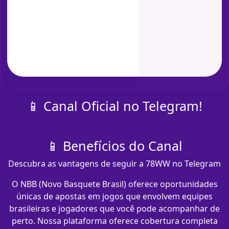
📱 Canal Oficial no Telegram!
📱 Benefícios do Canal
Descubra as vantagens de seguir a 78WW no Telegram
O NBB (Novo Basquete Brasil) oferece oportunidades
únicas de apostas em jogos que envolvem equipes
brasileiras e jogadores que você pode acompanhar de
perto. Nossa plataforma oferece cobertura completa