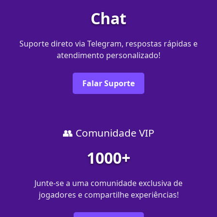
Chat
Suporte direto via Telegram, respostas rápidas e
atendimento personalizado!
Falar Suporte
👥 Comunidade VIP
1000+
Junte-se a uma comunidade exclusiva de
jogadores e compartilhe experiências!