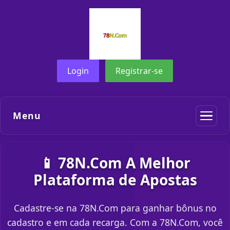
Login
Registrar-se
Menu
📱 78N.Com A Melhor
Plataforma de Apostas
Cadastre-se na 78N.Com para ganhar bônus no
cadastro e em cada recarga. Com a 78N.Com, você