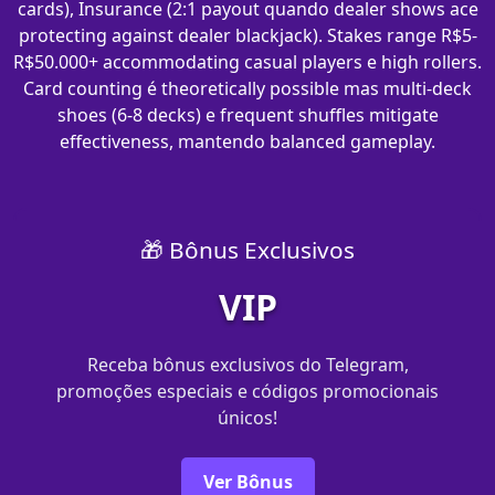
cards), Insurance (2:1 payout quando dealer shows ace
protecting against dealer blackjack). Stakes range R$5-
R$50.000+ accommodating casual players e high rollers.
Card counting é theoretically possible mas multi-deck
shoes (6-8 decks) e frequent shuffles mitigate
effectiveness, mantendo balanced gameplay.
🎁 Bônus Exclusivos
VIP
Receba bônus exclusivos do Telegram,
promoções especiais e códigos promocionais
únicos!
Ver Bônus