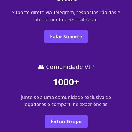
Suporte direto via Telegram, respostas rápidas e
atendimento personalizado!
Falar Suporte
👥 Comunidade VIP
1000+
Junte-se a uma comunidade exclusiva de
jogadores e compartilhe experiências!
Entrar Grupo