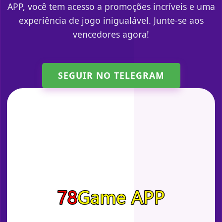
APP, você tem acesso a promoções incríveis e uma
experiência de jogo inigualável. Junte-se aos
vencedores agora!
SEGUIR NO TELEGRAM