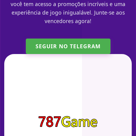
você tem acesso a promoções incríveis e uma
experiência de jogo inigualável. Junte-se aos
vencedores agora!
SEGUIR NO TELEGRAM