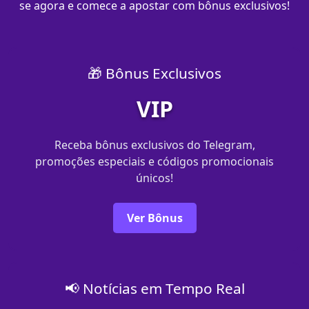
se agora e comece a apostar com bônus exclusivos!
🎁 Bônus Exclusivos
VIP
Receba bônus exclusivos do Telegram,
promoções especiais e códigos promocionais
únicos!
Ver Bônus
📢 Notícias em Tempo Real