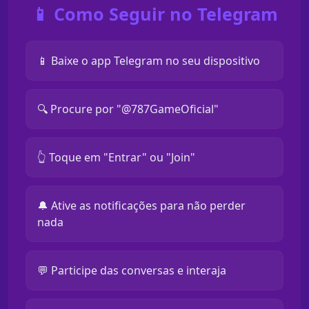
📱 Como Seguir no Telegram
📱 Baixe o app Telegram no seu dispositivo
🔍 Procure por "@787GameOficial"
👆 Toque em "Entrar" ou "Join"
🔔 Ative as notificações para não perder
nada
💬 Participe das conversas e interaja