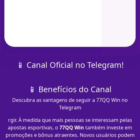
📱 Canal Oficial no Telegram!
📱 Benefícios do Canal
Descubra as vantagens de seguir a 77QQ Win no
Telegram
rgir. À medida que mais pessoas se interessam pelas
apostas esportivas, o
77QQ Win
também investe em
promoções e bônus atraentes. Novos usuários podem