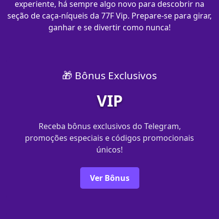
experiente, há sempre algo novo para descobrir na
seção de caça-níqueis da 77F Vip. Prepare-se para girar,
ganhar e se divertir como nunca!
🎁 Bônus Exclusivos
VIP
Receba bônus exclusivos do Telegram,
promoções especiais e códigos promocionais
únicos!
Ver Bônus