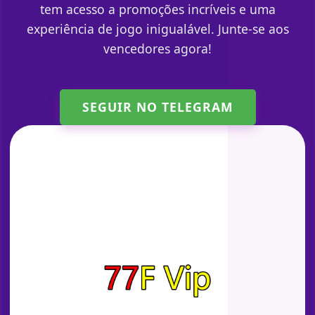
tem acesso a promoções incríveis e uma
experiência de jogo inigualável. Junte-se aos
vencedores agora!
SEGUIR NO TELEGRAM