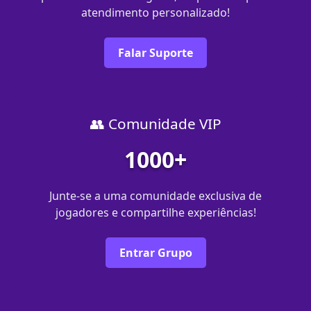
atendimento personalizado!
Falar Suporte
👥 Comunidade VIP
1000+
Junte-se a uma comunidade exclusiva de
jogadores e compartilhe experiências!
Entrar Grupo