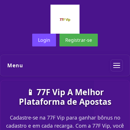
Login
Registrar-se
Menu
📱 77F Vip A Melhor
Plataforma de Apostas
Cadastre-se na 77F Vip para ganhar bônus no
cadastro e em cada recarga. Com a 77F Vip, você