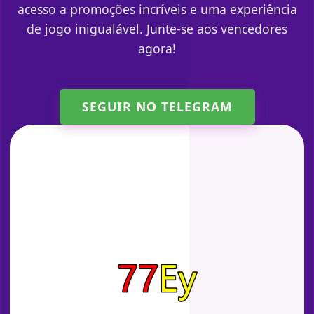
acesso a promoções incríveis e uma experiência
de jogo inigualável. Junte-se aos vencedores
agora!
SEGUIR NO TELEGRAM