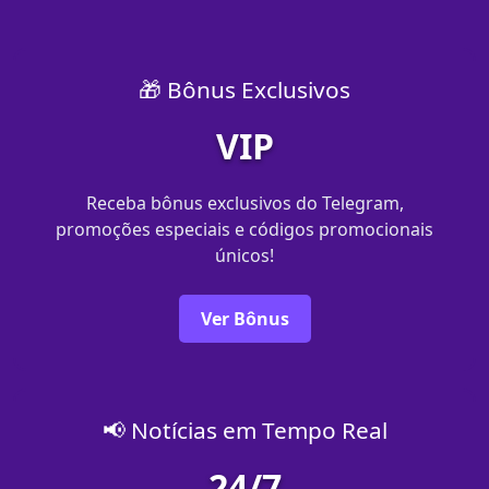
🎁 Bônus Exclusivos
VIP
Receba bônus exclusivos do Telegram,
promoções especiais e códigos promocionais
únicos!
Ver Bônus
📢 Notícias em Tempo Real
24/7