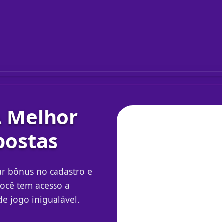
A Melhor
postas
ar bônus no cadastro e
você tem acesso a
e jogo inigualável.