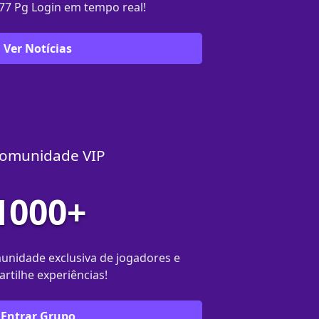
77 Pg Login em tempo real!
Ver Notícias
Comunidade VIP
1000+
unidade exclusiva de jogadores e
rtilhe experiências!
Entrar Grupo