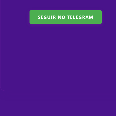
SEGUIR NO TELEGRAM