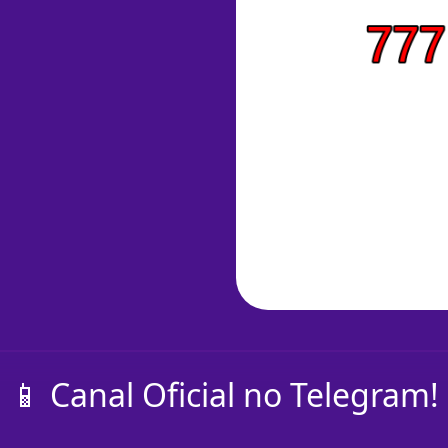
📱 Canal Oficial no Telegram!