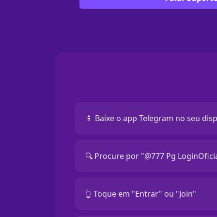
📱 Baixe o app Telegram no seu disp
🔍 Procure por "@777 Pg LoginOfici
👆 Toque em "Entrar" ou "Join"