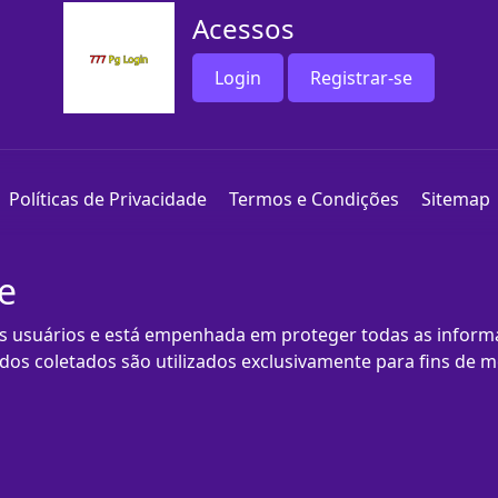
Acessos
Login
Registrar-se
Políticas de Privacidade
Termos e Condições
Sitemap
de
eus usuários e está empenhada em proteger todas as inform
os coletados são utilizados exclusivamente para fins de m