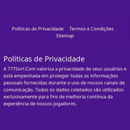
Políticas de Privacidade
Termos e Condições
Sitemap
Políticas de Privacidade
A 777Sort.Com valoriza a privacidade de seus usuários e
está empenhada em proteger todas as informações
pessoais fornecidas durante o uso de nossos canais de
comunicação. Todos os dados coletados são utilizados
exclusivamente para fins de melhoria contínua da
experiência de nossos jogadores.