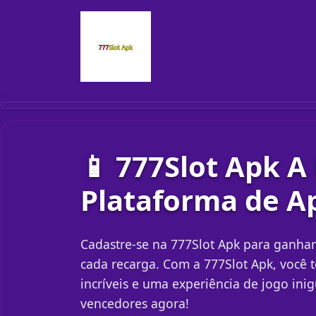
📱 777Slot Apk A
Plataforma de A
Cadastre-se na 777Slot Apk para ganha
cada recarga. Com a 777Slot Apk, você
incríveis e uma experiência de jogo inig
vencedores agora!