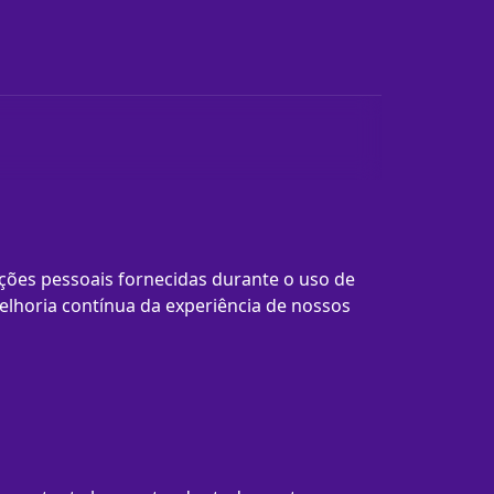
ções pessoais fornecidas durante o uso de
elhoria contínua da experiência de nossos