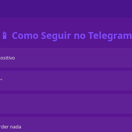
📱 Como Seguir no Telegram
ositivo
l"
erder nada