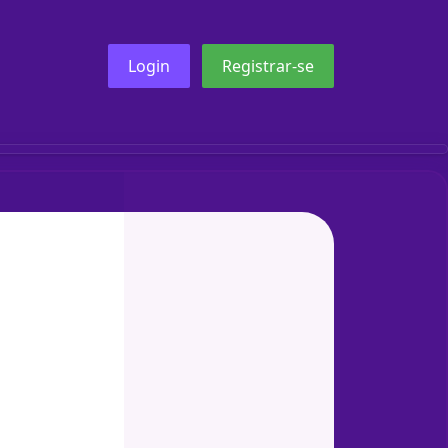
Login
Registrar-se