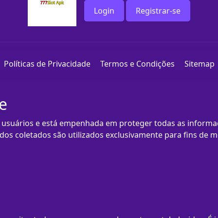
Login
Registrar-se
Políticas de Privacidade
Termos e Condições
Sitemap
de
us usuários e está empenhada em proteger todas as informa
os coletados são utilizados exclusivamente para fins de m