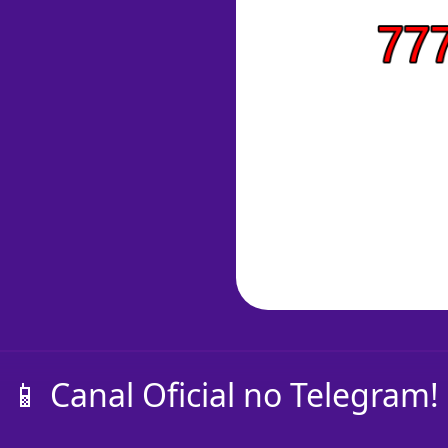
📱 Canal Oficial no Telegram!