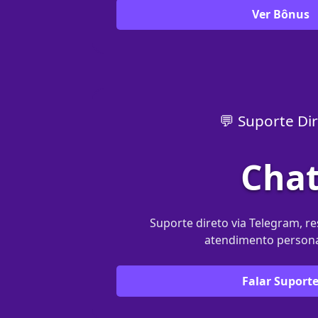
Ver Bônus
💬 Suporte Di
Cha
Suporte direto via Telegram, r
atendimento persona
Falar Suport