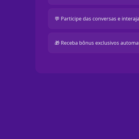
💬 Participe das conversas e interaj
🎁 Receba bônus exclusivos autom