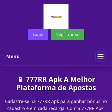
Login
Registrar-se
Menu
📱 777RR Apk A Melhor
Plataforma de Apostas
Cadastre-se na 777RR Apk para ganhar bônus no
cadastro e em cada recarga. Com a 777RR Apk,