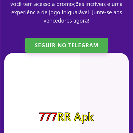
você tem acesso a promoções incríveis e uma
experiência de jogo inigualável. Junte-se aos
vencedores agora!
SEGUIR NO TELEGRAM