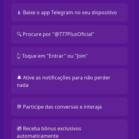
📱 Baixe o app Telegram no seu dispositivo
🔍 Procure por "@777PlusOficial"
👆 Toque em "Entrar" ou "Join"
🔔 Ative as notificações para não perder
nada
💬 Participe das conversas e interaja
🎁 Receba bônus exclusivos
automaticamente