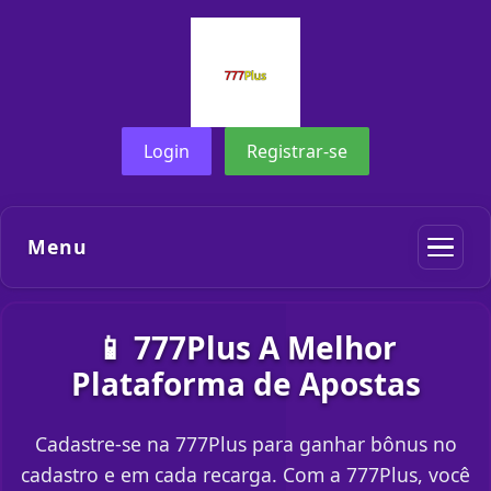
Login
Registrar-se
Menu
📱 777Plus A Melhor
Plataforma de Apostas
Cadastre-se na 777Plus para ganhar bônus no
cadastro e em cada recarga. Com a 777Plus, você