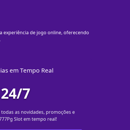
 experiência de jogo online, oferecendo
.
cias em Tempo Real
24/7
e todas as novidades, promoções e
777Pg Slot em tempo real!