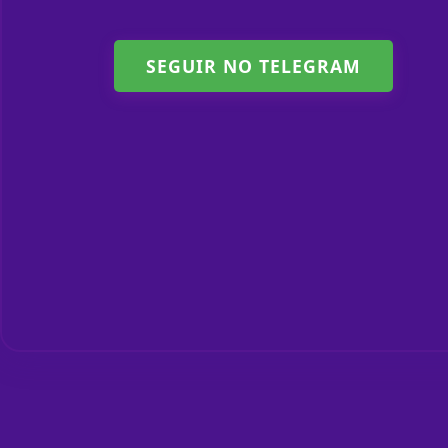
SEGUIR NO TELEGRAM