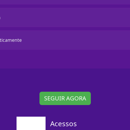
a
aticamente
SEGUIR AGORA
Acessos