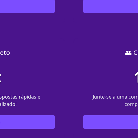
reto
👥 
t
espostas rápidas e
Junte-se a uma com
lizado!
compa
e