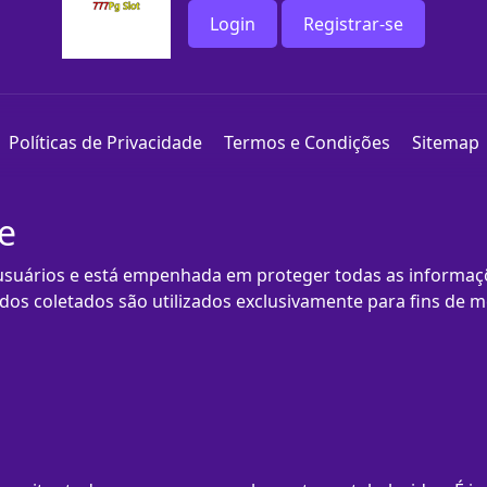
Login
Registrar-se
Políticas de Privacidade
Termos e Condições
Sitemap
de
s usuários e está empenhada em proteger todas as informaç
os coletados são utilizados exclusivamente para fins de m