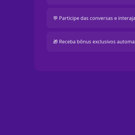
💬 Participe das conversas e interaj
🎁 Receba bônus exclusivos autom