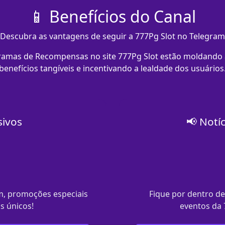
📱 Benefícios do Canal
Descubra as vantagens de seguir a 777Pg Slot no Telegram
amas de Recompensas no site 777Pg Slot estão moldando a
benefícios tangíveis e incentivando a lealdade dos usuários
sivos
📢 Notí
m, promoções especiais
Fique por dentro d
s únicos!
eventos da 