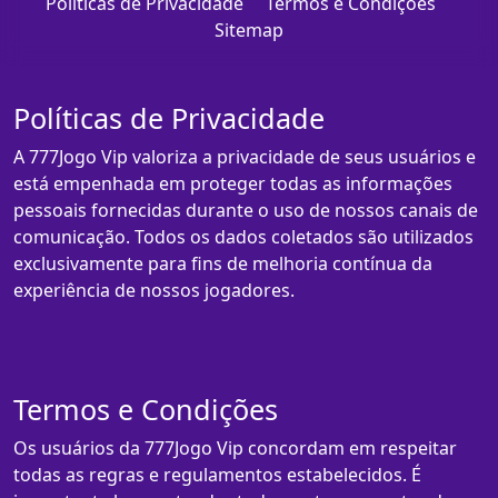
Políticas de Privacidade
Termos e Condições
Sitemap
Políticas de Privacidade
A 777Jogo Vip valoriza a privacidade de seus usuários e
está empenhada em proteger todas as informações
pessoais fornecidas durante o uso de nossos canais de
comunicação. Todos os dados coletados são utilizados
exclusivamente para fins de melhoria contínua da
experiência de nossos jogadores.
Termos e Condições
Os usuários da 777Jogo Vip concordam em respeitar
todas as regras e regulamentos estabelecidos. É