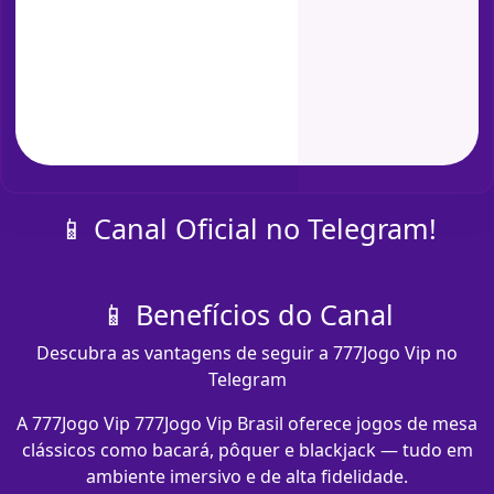
📱 Canal Oficial no Telegram!
📱 Benefícios do Canal
Descubra as vantagens de seguir a 777Jogo Vip no
Telegram
A 777Jogo Vip 777Jogo Vip Brasil oferece jogos de mesa
clássicos como bacará, pôquer e blackjack — tudo em
ambiente imersivo e de alta fidelidade.