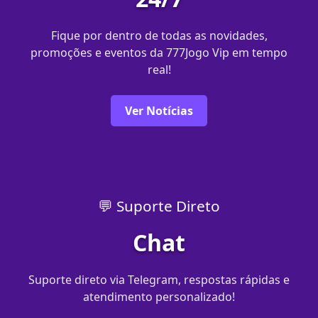
Fique por dentro de todas as novidades,
promoções e eventos da 777Jogo Vip em tempo
real!
Ver Notícias
💬 Suporte Direto
Chat
Suporte direto via Telegram, respostas rápidas e
atendimento personalizado!