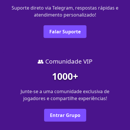
Suporte direto via Telegram, respostas rápidas e
atendimento personalizado!
Falar Suporte
👥 Comunidade VIP
1000+
Junte-se a uma comunidade exclusiva de
jogadores e compartilhe experiências!
Entrar Grupo