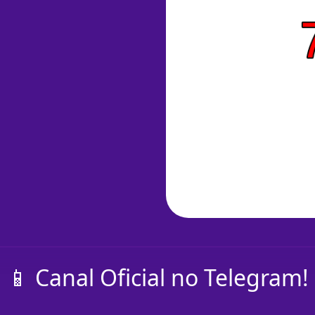
📱 Canal Oficial no Telegram!