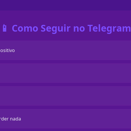
📱 Como Seguir no Telegram
ositivo
erder nada