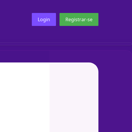
Login
Registrar-se