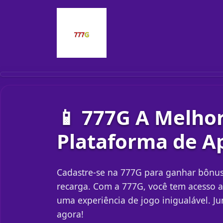
📱 777G A Melho
Plataforma de A
Cadastre-se na 777G para ganhar bônus
recarga. Com a 777G, você tem acesso a
uma experiência de jogo inigualável. J
agora!