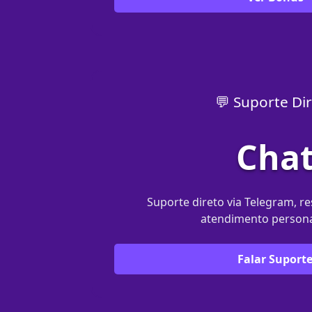
💬 Suporte Di
Cha
Suporte direto via Telegram, r
atendimento persona
Falar Suport