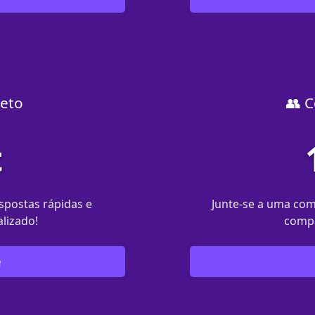
reto
👥 
t
espostas rápidas e
Junte-se a uma com
lizado!
compa
e