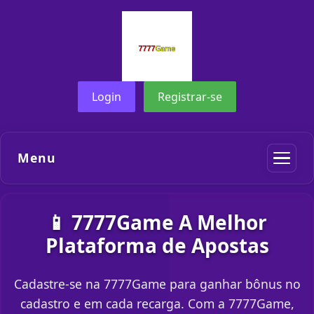
Login
Registrar-se
Menu
📱 7777Game A Melhor
Plataforma de Apostas
Cadastre-se na 7777Game para ganhar bônus no
cadastro e em cada recarga. Com a 7777Game,