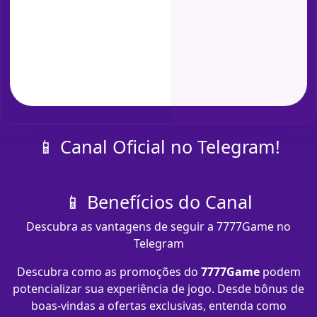
📱 Canal Oficial no Telegram!
📱 Benefícios do Canal
Descubra as vantagens de seguir a 7777Game no
Telegram
Descubra como as promoções do
7777Game
podem
potencializar sua experiência de jogo. Desde bônus de
boas-vindas a ofertas exclusivas, entenda como