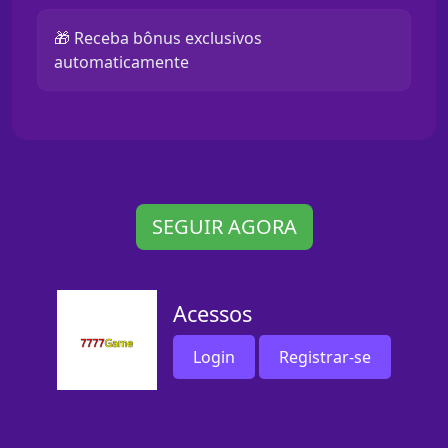
🎁 Receba bônus exclusivos
automaticamente
SEGUIR AGORA
Acessos
Login
Registrar-se