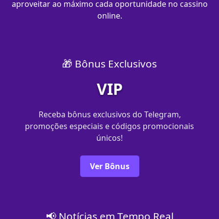
aproveitar ao máximo cada oportunidade no cassino
online.
🎁 Bônus Exclusivos
VIP
Receba bônus exclusivos do Telegram,
promoções especiais e códigos promocionais
únicos!
Ver Bônus
📢 Notícias em Tempo Real