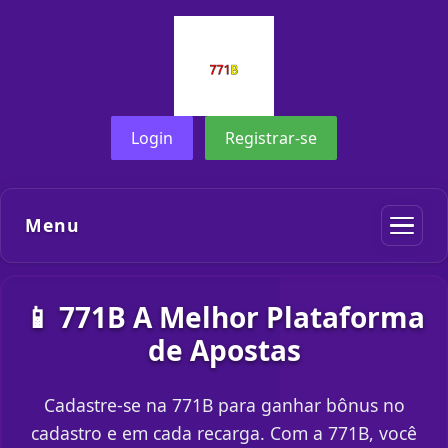
Login
Registrar-se
Menu
📱 771B A Melhor Plataforma
de Apostas
Cadastre-se na 771B para ganhar bônus no
cadastro e em cada recarga. Com a 771B, você