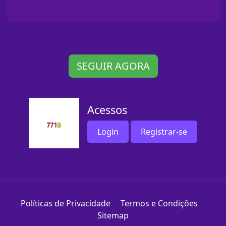
SEGUIR AGORA
Acessos
Login
Registrar-se
Políticas de Privacidade
Termos e Condições
Sitemap