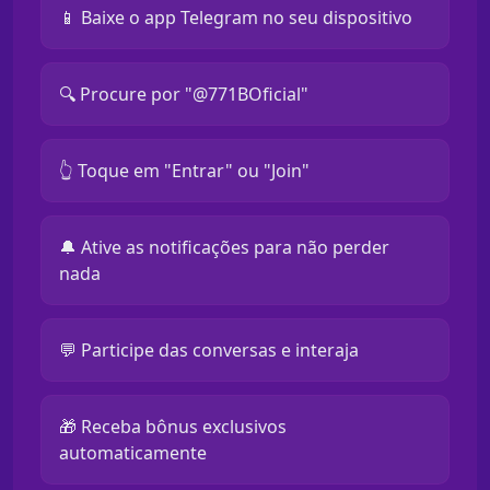
📱 Baixe o app Telegram no seu dispositivo
🔍 Procure por "@771BOficial"
👆 Toque em "Entrar" ou "Join"
🔔 Ative as notificações para não perder
nada
💬 Participe das conversas e interaja
🎁 Receba bônus exclusivos
automaticamente