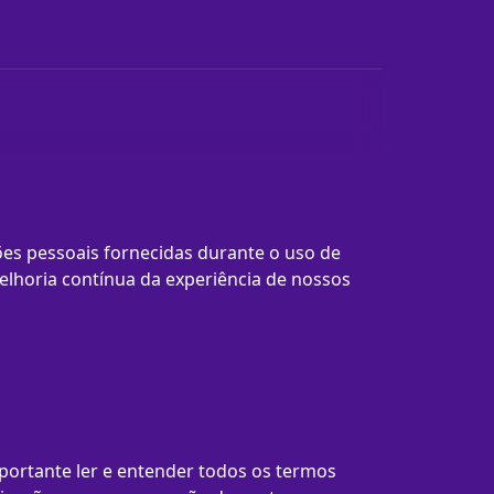
ões pessoais fornecidas durante o uso de
elhoria contínua da experiência de nossos
portante ler e entender todos os termos