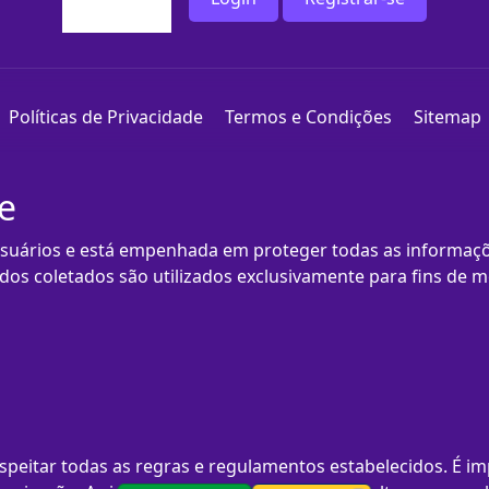
Políticas de Privacidade
Termos e Condições
Sitemap
de
 usuários e está empenhada em proteger todas as informaç
os coletados são utilizados exclusivamente para fins de m
eitar todas as regras e regulamentos estabelecidos. É im