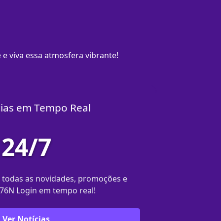
 e viva essa atmosfera vibrante!
cias em Tempo Real
24/7
e todas as novidades, promoções e
 76N Login em tempo real!
Ver Notícias