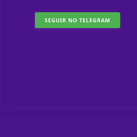
SEGUIR NO TELEGRAM