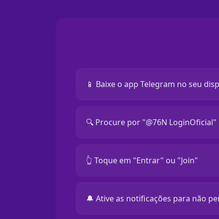
📱 Baixe o app Telegram no seu disp
🔍 Procure por "@76N LoginOficial"
👆 Toque em "Entrar" ou "Join"
🔔 Ative as notificações para não p