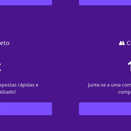
reto
👥 
t
espostas rápidas e
Junte-se a uma com
lizado!
compa
e