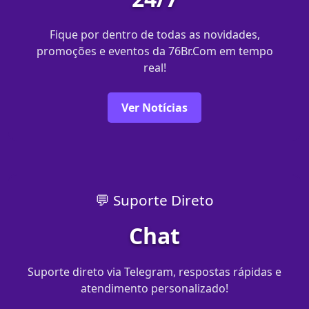
Fique por dentro de todas as novidades,
promoções e eventos da 76Br.Com em tempo
real!
Ver Notícias
💬 Suporte Direto
Chat
Suporte direto via Telegram, respostas rápidas e
atendimento personalizado!