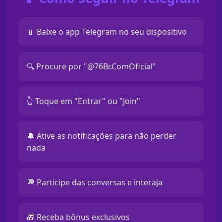
📱 Baixe o app Telegram no seu dispositivo
🔍 Procure por "@76Br.ComOficial"
👆 Toque em "Entrar" ou "Join"
🔔 Ative as notificações para não perder
nada
💬 Participe das conversas e interaja
🎁 Receba bônus exclusivos