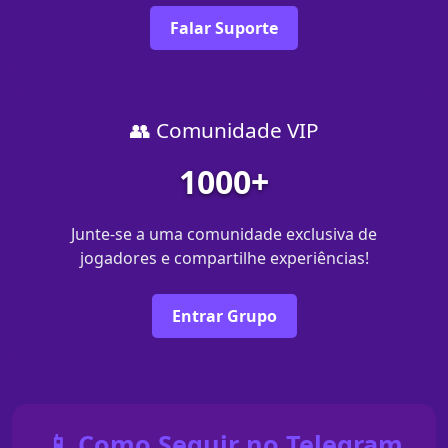
Falar Suporte
👥 Comunidade VIP
1000+
Junte-se a uma comunidade exclusiva de
jogadores e compartilhe experiências!
Entrar Grupo
📱 Como Seguir no Telegram