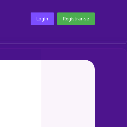
Login
Registrar-se