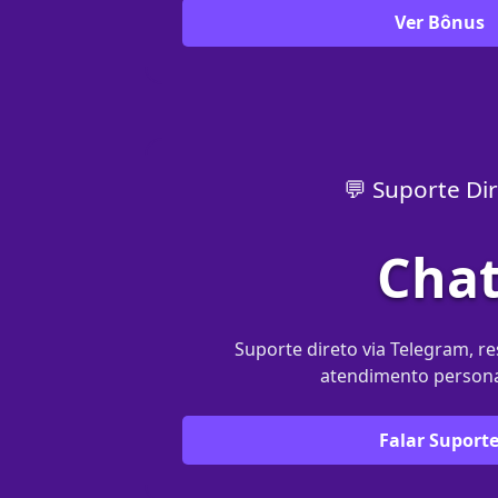
Ver Bônus
💬 Suporte Di
Cha
Suporte direto via Telegram, r
atendimento persona
Falar Suport