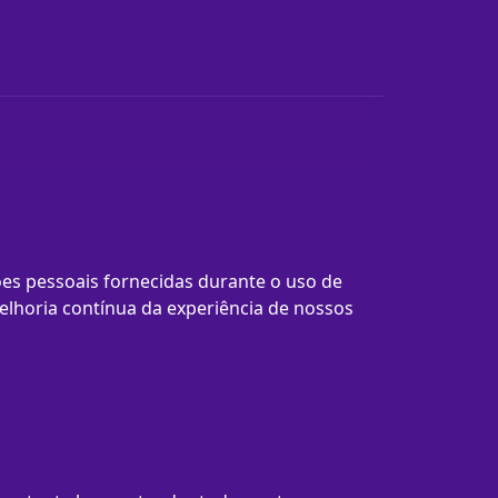
es pessoais fornecidas durante o uso de
elhoria contínua da experiência de nossos