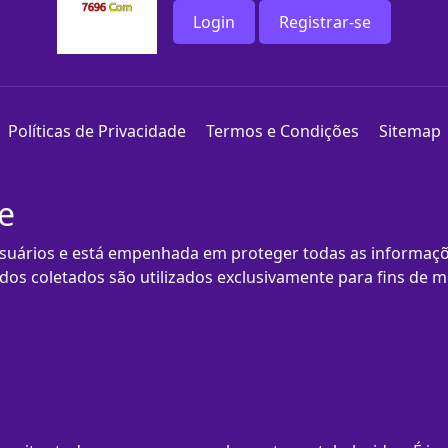
Login
Registrar-se
Políticas de Privacidade
Termos e Condições
Sitemap
de
 usuários e está empenhada em proteger todas as informaçõ
os coletados são utilizados exclusivamente para fins de m