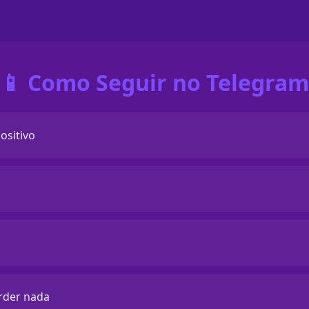
📱 Como Seguir no Telegram
ositivo
erder nada