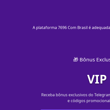
A plataforma 7696 Com Brasil é adequad
🎁 Bônus Exclu
VIP
Receba bônus exclusivos do Telegra
e códigos promocionai