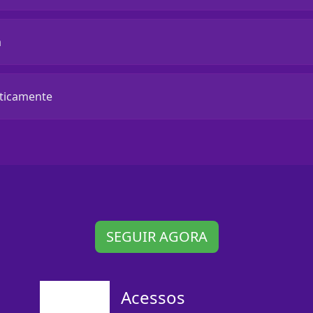
a
aticamente
SEGUIR AGORA
Acessos