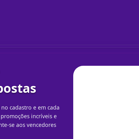
postas
 no cadastro e em cada
 promoções incríveis e
unte-se aos vencedores