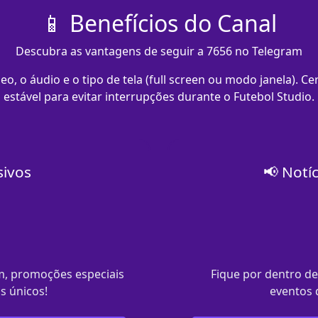
📱 Benefícios do Canal
Descubra as vantagens de seguir a 7656 no Telegram
o, o áudio e o tipo de tela (full screen ou modo janela). C
estável para evitar interrupções durante o Futebol Studio.
sivos
📢 Notí
m, promoções especiais
Fique por dentro d
s únicos!
eventos 