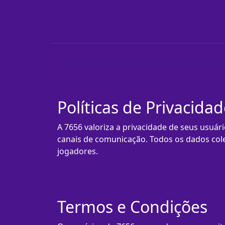
Políticas de Privacida
A 7656 valoriza a privacidade de seus usuá
canais de comunicação. Todos os dados cole
jogadores.
Termos e Condições