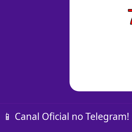
📱 Canal Oficial no Telegram!