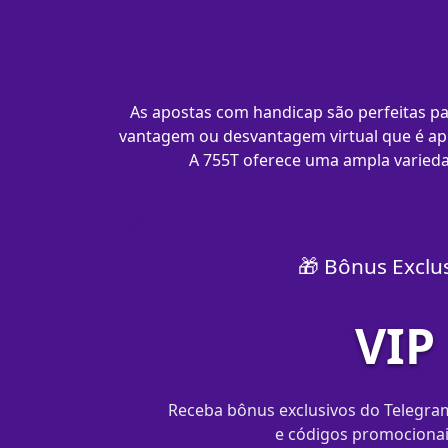
As apostas com handicap são perfeitas p
vantagem ou desvantagem virtual que é apl
A 755T oferece uma ampla varieda
🎁 Bônus Exclu
VIP
Receba bônus exclusivos do Telegra
e códigos promocionai