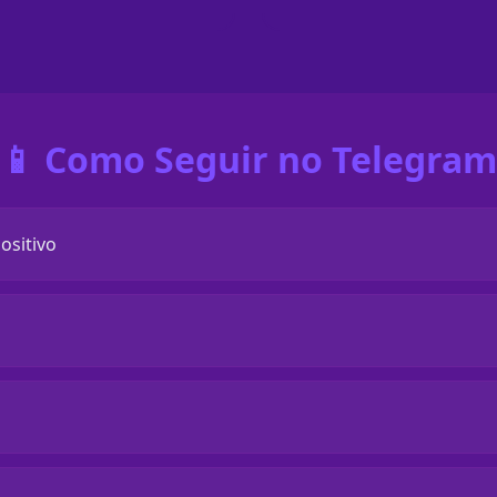
📱 Como Seguir no Telegram
ositivo