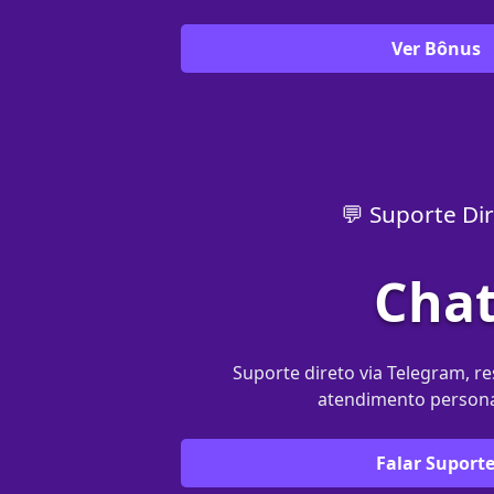
Ver Bônus
💬 Suporte Di
Cha
Suporte direto via Telegram, r
atendimento persona
Falar Suport