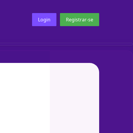
Login
Registrar-se