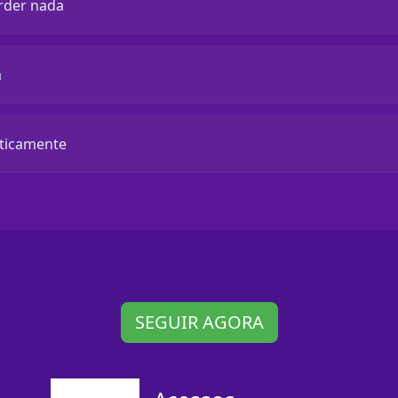
erder nada
a
aticamente
SEGUIR AGORA