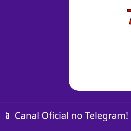
📱 Canal Oficial no Telegram!