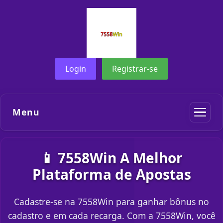
Login
Registrar-se
Menu
📱 7558Win A Melhor
Plataforma de Apostas
Cadastre-se na 7558Win para ganhar bônus no
cadastro e em cada recarga. Com a 7558Win, você