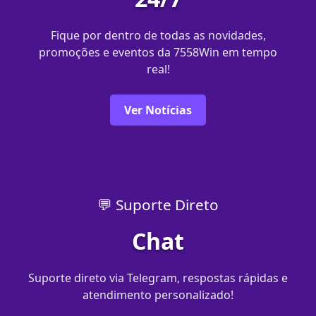
Fique por dentro de todas as novidades,
promoções e eventos da 7558Win em tempo
real!
Ver Notícias
💬 Suporte Direto
Chat
Suporte direto via Telegram, respostas rápidas e
atendimento personalizado!