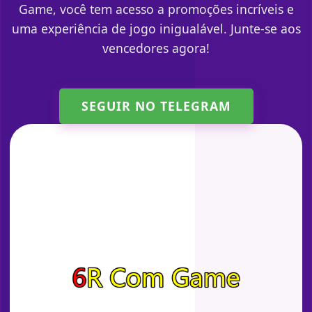
Game, você tem acesso a promoções incríveis e
uma experiência de jogo inigualável. Junte-se aos
vencedores agora!
SEGUIR NO TELEGRAM