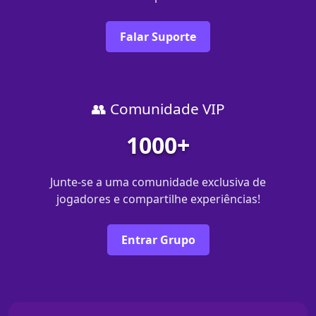
Falar Suporte
👥 Comunidade VIP
1000+
Junte-se a uma comunidade exclusiva de
jogadores e compartilhe experiências!
Entrar Grupo