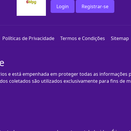
Login
Registrar-se
Políticas de Privacidade
Termos e Condições
Sitemap
de
ários e está empenhada em proteger todas as informações p
os coletados são utilizados exclusivamente para fins de m