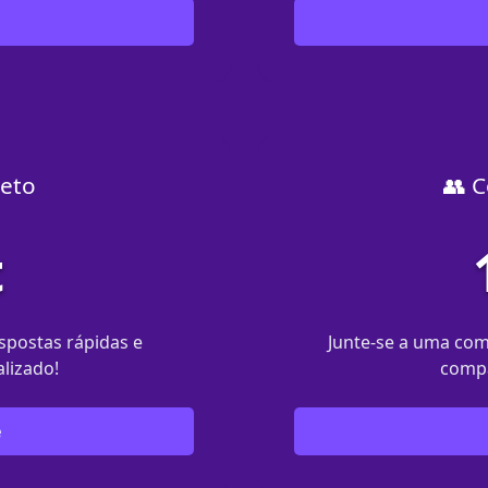
reto
👥 
t
espostas rápidas e
Junte-se a uma com
lizado!
compa
e