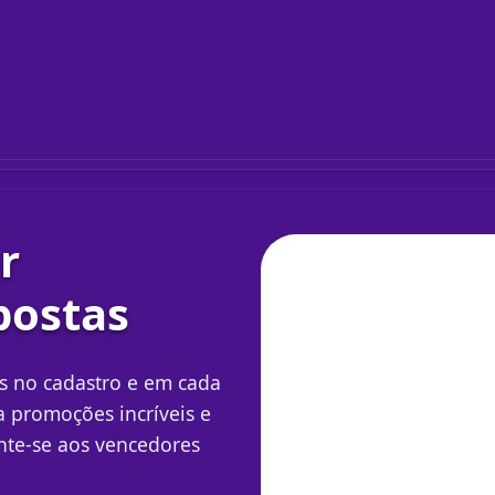
r
postas
s no cadastro e em cada
 promoções incríveis e
unte-se aos vencedores