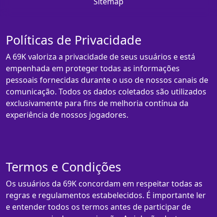
Sitemap
Políticas de Privacidade
A 69K valoriza a privacidade de seus usuários e está
empenhada em proteger todas as informações
pessoais fornecidas durante o uso de nossos canais de
comunicação. Todos os dados coletados são utilizados
exclusivamente para fins de melhoria contínua da
experiência de nossos jogadores.
Termos e Condições
Os usuários da 69K concordam em respeitar todas as
regras e regulamentos estabelecidos. É importante ler
e entender todos os termos antes de participar de