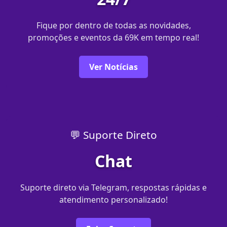
Fique por dentro de todas as novidades,
promoções e eventos da 69K em tempo real!
Ver Notícias
💬 Suporte Direto
Chat
Suporte direto via Telegram, respostas rápidas e
atendimento personalizado!