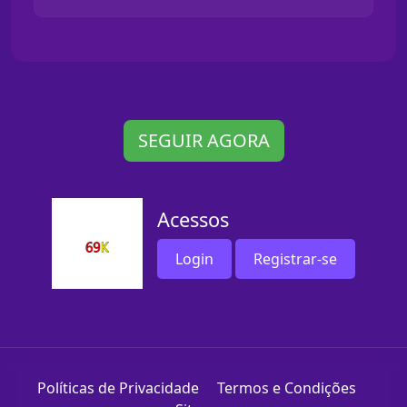
SEGUIR AGORA
Acessos
Login
Registrar-se
Políticas de Privacidade
Termos e Condições