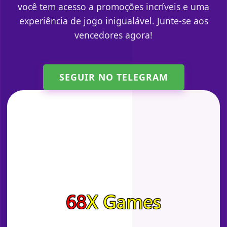
você tem acesso a promoções incríveis e uma
experiência de jogo inigualável. Junte-se aos
vencedores agora!
SEGUIR NO TELEGRAM