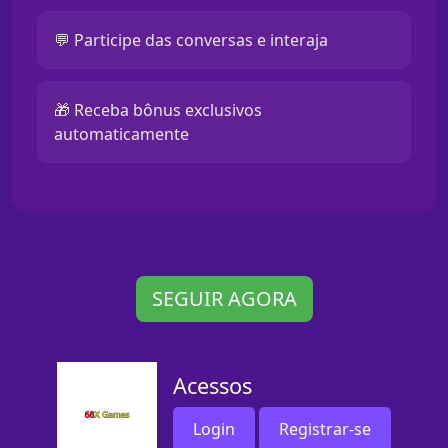
💬 Participe das conversas e interaja
🎁 Receba bônus exclusivos
automaticamente
SEGUIR AGORA
Acessos
Login
Registrar-se