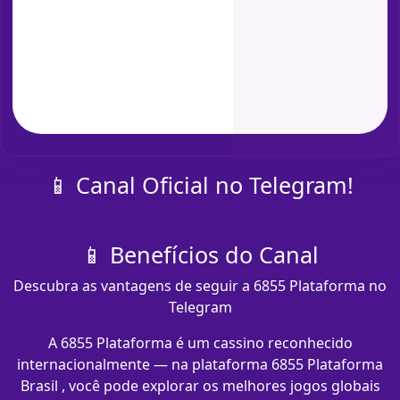
📱 Canal Oficial no Telegram!
📱 Benefícios do Canal
Descubra as vantagens de seguir a 6855 Plataforma no
Telegram
A 6855 Plataforma é um cassino reconhecido
internacionalmente — na plataforma 6855 Plataforma
Brasil , você pode explorar os melhores jogos globais