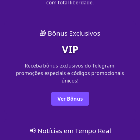
com total liberdade.
🎁 Bônus Exclusivos
VIP
Receba bônus exclusivos do Telegram,
promoções especiais e códigos promocionais
únicos!
Ver Bônus
📢 Notícias em Tempo Real