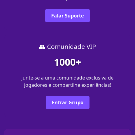
Falar Suporte
👥 Comunidade VIP
1000+
Junte-se a uma comunidade exclusiva de
jogadores e compartilhe experiências!
Entrar Grupo