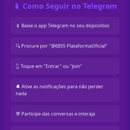
📱 Como Seguir no Telegram
📱 Baixe o app Telegram no seu dispositivo
🔍 Procure por "@6855 PlataformaOficial"
👆 Toque em "Entrar" ou "Join"
🔔 Ative as notificações para não perder
nada
💬 Participe das conversas e interaja