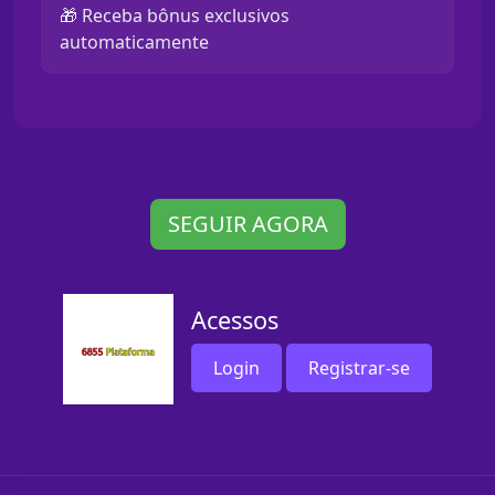
🎁 Receba bônus exclusivos
automaticamente
SEGUIR AGORA
Acessos
Login
Registrar-se