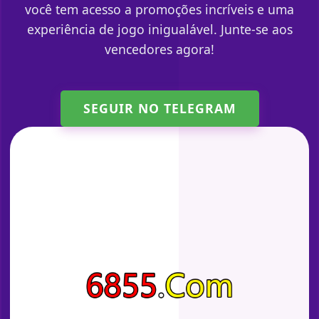
você tem acesso a promoções incríveis e uma
experiência de jogo inigualável. Junte-se aos
vencedores agora!
SEGUIR NO TELEGRAM