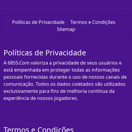
Políticas de Privacidade
Termos e Condições
Sitemap
Políticas de Privacidade
A 6855.Com valoriza a privacidade de seus usuários e
está empenhada em proteger todas as informações
pessoais fornecidas durante o uso de nossos canais de
comunicação. Todos os dados coletados são utilizados
exclusivamente para fins de melhoria contínua da
experiência de nossos jogadores.
Termos e Condições