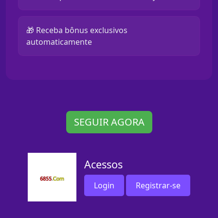
🎁 Receba bônus exclusivos
automaticamente
SEGUIR AGORA
Acessos
Login
Registrar-se