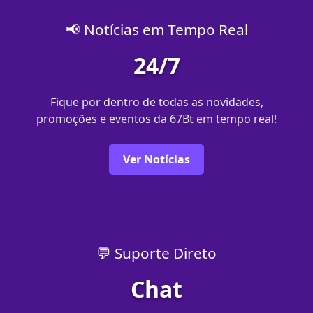
📢 Notícias em Tempo Real
24/7
Fique por dentro de todas as novidades,
promoções e eventos da 67Bt em tempo real!
Ver Notícias
💬 Suporte Direto
Chat