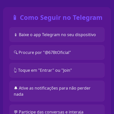
📱 Como Seguir no Telegram
📱 Baixe o app Telegram no seu dispositivo
🔍 Procure por "@67BtOficial"
👆 Toque em "Entrar" ou "Join"
🔔 Ative as notificações para não perder
nada
💬 Participe das conversas e interaja