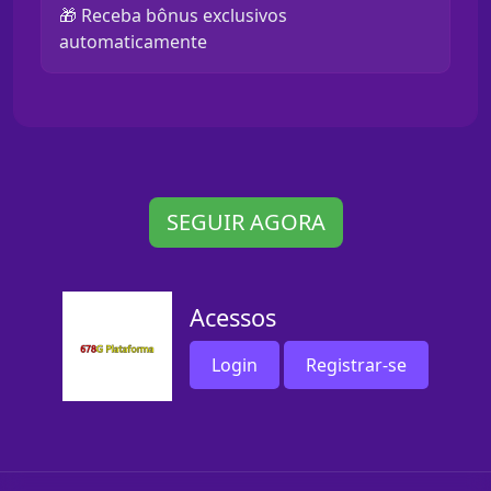
🎁 Receba bônus exclusivos
automaticamente
SEGUIR AGORA
Acessos
Login
Registrar-se