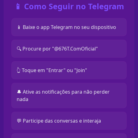
📱 Como Seguir no Telegram
📱 Baixe o app Telegram no seu dispositivo
🔍 Procure por "@676T.ComOficial"
👆 Toque em "Entrar" ou "Join"
🔔 Ative as notificações para não perder
nada
💬 Participe das conversas e interaja