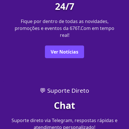
24/7
Fique por dentro de todas as novidades,
promoções e eventos da 676T.Com em tempo
real!
Ver Notícias
💬 Suporte Direto
Chat
Suporte direto via Telegram, respostas rápidas e
atendimento personalizado!