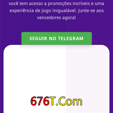
você tem acesso a promoções incríveis e uma
experiência de jogo inigualável. Junte-se aos
vencedores agora!
SEGUIR NO TELEGRAM