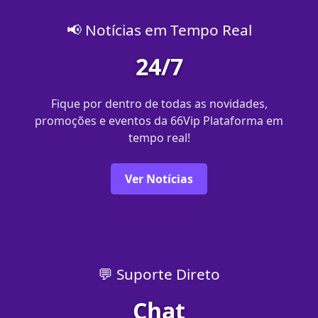
📢 Notícias em Tempo Real
24/7
Fique por dentro de todas as novidades,
promoções e eventos da 66Vip Plataforma em
tempo real!
Ver Notícias
💬 Suporte Direto
Chat