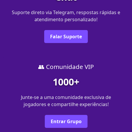
Suporte direto via Telegram, respostas rápidas e
atendimento personalizado!
Falar Suporte
👥 Comunidade VIP
1000+
Junte-se a uma comunidade exclusiva de
jogadores e compartilhe experiências!
Entrar Grupo