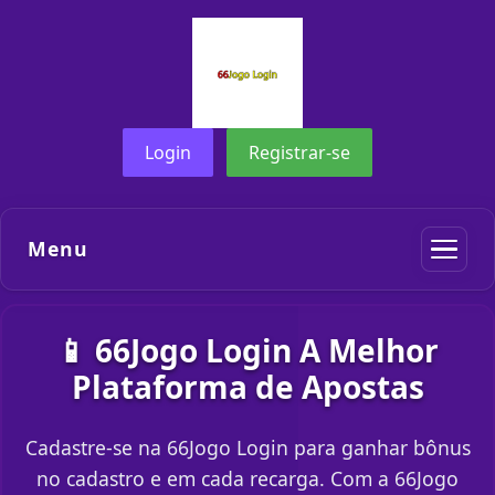
Login
Registrar-se
Menu
📱 66Jogo Login A Melhor
Plataforma de Apostas
Cadastre-se na 66Jogo Login para ganhar bônus
no cadastro e em cada recarga. Com a 66Jogo