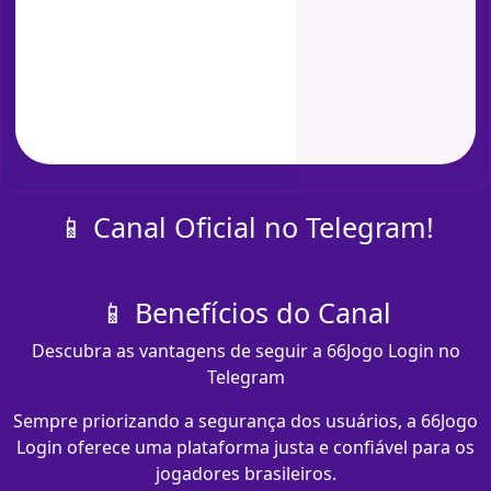
📱 Canal Oficial no Telegram!
📱 Benefícios do Canal
Descubra as vantagens de seguir a 66Jogo Login no
Telegram
Sempre priorizando a segurança dos usuários, a 66Jogo
Login oferece uma plataforma justa e confiável para os
jogadores brasileiros.