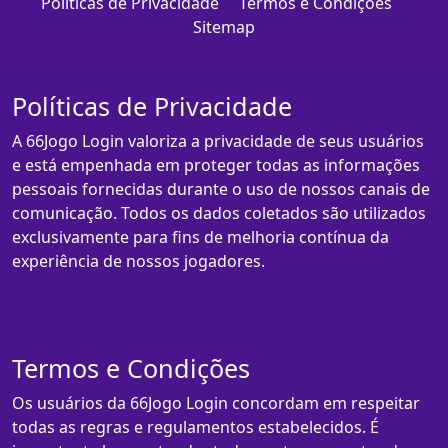
Políticas de Privacidade
Termos e Condições
Sitemap
Políticas de Privacidade
A 66Jogo Login valoriza a privacidade de seus usuários
e está empenhada em proteger todas as informações
pessoais fornecidas durante o uso de nossos canais de
comunicação. Todos os dados coletados são utilizados
exclusivamente para fins de melhoria contínua da
experiência de nossos jogadores.
Termos e Condições
Os usuários da 66Jogo Login concordam em respeitar
todas as regras e regulamentos estabelecidos. É