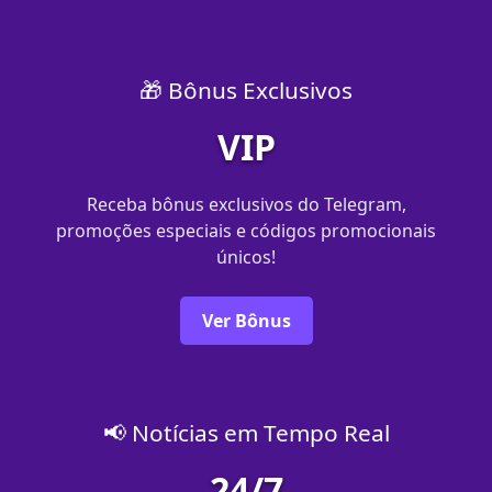
🎁 Bônus Exclusivos
VIP
Receba bônus exclusivos do Telegram,
promoções especiais e códigos promocionais
únicos!
Ver Bônus
📢 Notícias em Tempo Real
24/7