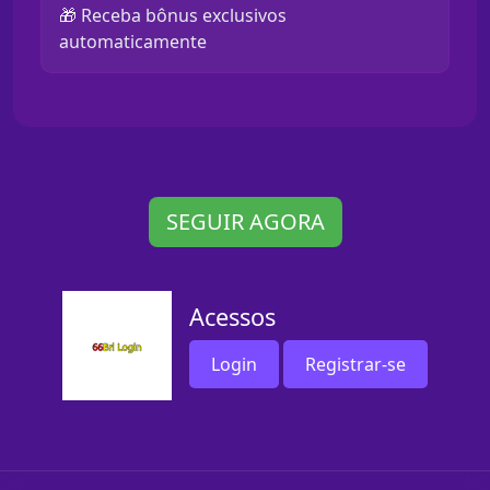
🎁 Receba bônus exclusivos
automaticamente
SEGUIR AGORA
Acessos
Login
Registrar-se