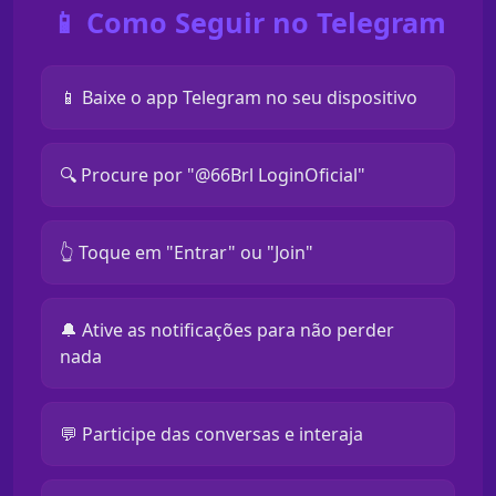
📱 Como Seguir no Telegram
📱 Baixe o app Telegram no seu dispositivo
🔍 Procure por "@66Brl LoginOficial"
👆 Toque em "Entrar" ou "Join"
🔔 Ative as notificações para não perder
nada
💬 Participe das conversas e interaja