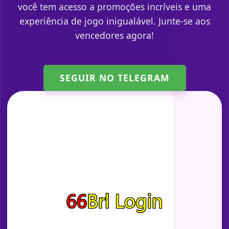
você tem acesso a promoções incríveis e uma
experiência de jogo inigualável. Junte-se aos
vencedores agora!
SEGUIR NO TELEGRAM