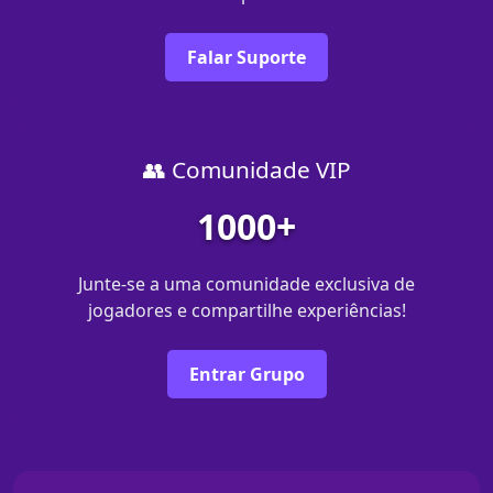
Falar Suporte
👥 Comunidade VIP
1000+
Junte-se a uma comunidade exclusiva de
jogadores e compartilhe experiências!
Entrar Grupo